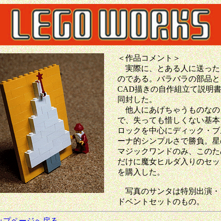
＜作品コメント＞
実際に、とある人に送った
のである。バラバラの部品と
CAD描きの自作組立て説明
同封した。
他人にあげちゃうものなの
で、失っても惜しくない基本
ロックを中心にディック・ブ
ーナ的シンプルさで勝負。星
マジックワンドのみ、このた
だけに魔女ヒルダ入りのセッ
を購入した。
写真のサンタは特別出演・
ドベントセットのもの。
ップページへ戻る