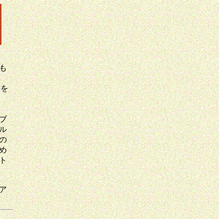
も
書を
ブ
ル
の
め
ト
ア