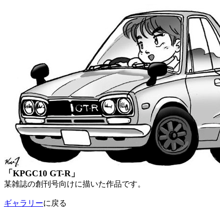
「KPGC10 GT-R」
某雑誌の創刊号向けに描いた作品です。
ギャラリー
に戻る